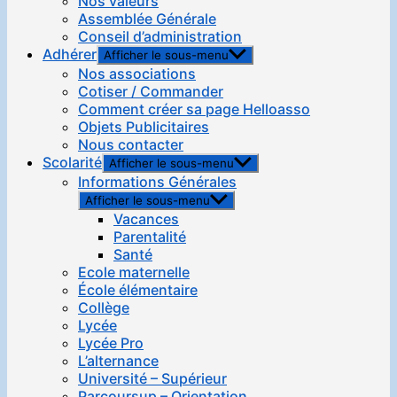
Nos valeurs
Assemblée Générale
Conseil d’administration
Adhérer
Afficher le sous-menu
Nos associations
Cotiser / Commander
Comment créer sa page Helloasso
Objets Publicitaires
Nous contacter
Scolarité
Afficher le sous-menu
Informations Générales
Afficher le sous-menu
Vacances
Parentalité
Santé
Ecole maternelle
École élémentaire
Collège
Lycée
Lycée Pro
L’alternance
Université – Supérieur
Parcoursup – Orientation