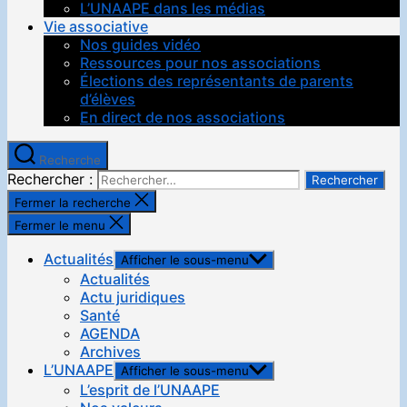
L’UNAAPE dans les médias
Vie associative
Nos guides vidéo
Ressources pour nos associations
Élections des représentants de parents
d’élèves
En direct de nos associations
Recherche
Rechercher :
Fermer la recherche
Fermer le menu
Actualités
Afficher le sous-menu
Actualités
Actu juridiques
Santé
AGENDA
Archives
L’UNAAPE
Afficher le sous-menu
L’esprit de l’UNAAPE