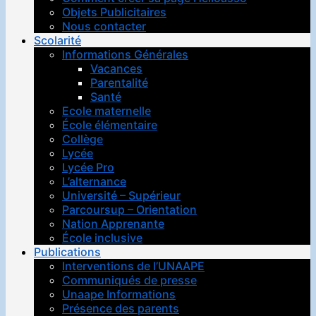
Objets Publicitaires
Nous contacter
Scolarité
Informations Générales
Vacances
Parentalité
Santé
Ecole maternelle
École élémentaire
Collège
Lycée
Lycée Pro
L’alternance
Université – Supérieur
Parcoursup – Orientation
Nation Apprenante
École inclusive
Publications
Interventions de l’UNAAPE
Communiqués de presse
Unaape Informations
Présence des parents