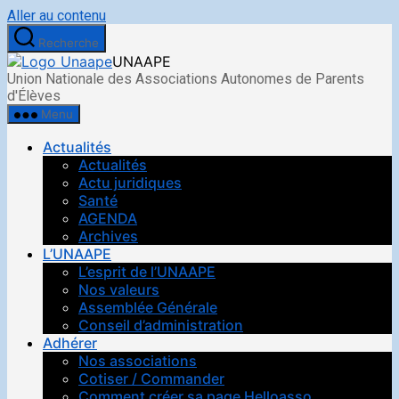
Aller au contenu
Recherche
UNAAPE
Union Nationale des Associations Autonomes de Parents
d'Élèves
Menu
Actualités
Actualités
Actu juridiques
Santé
AGENDA
Archives
L’UNAAPE
L’esprit de l’UNAAPE
Nos valeurs
Assemblée Générale
Conseil d’administration
Adhérer
Nos associations
Cotiser / Commander
Comment créer sa page Helloasso