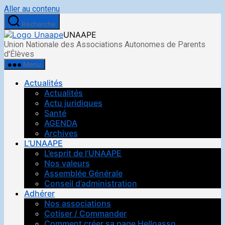
Aller au contenu
Recherche
UNAAPE
Union Nationale des Associations Autonomes de Parents
d'Élèves
Menu
Actualités
Actualités
Actu juridiques
Santé
AGENDA
Archives
L’UNAAPE
L’esprit de l’UNAAPE
Nos valeurs
Assemblée Générale
Conseil d’administration
Adhérer
Nos associations
Cotiser / Commander
Comment créer sa page Helloasso