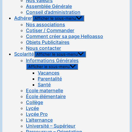
Nos valeurs
Assemblée Générale
Conseil d’administration
Adhérer
Afficher le sous-menu
Nos associations
Cotiser / Commander
Comment créer sa page Helloasso
Objets Publicitaires
Nous contacter
Scolarité
Afficher le sous-menu
Informations Générales
Afficher le sous-menu
Vacances
Parentalité
Santé
Ecole maternelle
École élémentaire
Collège
Lycée
Lycée Pro
L’alternance
Université – Supérieur
Parcoursup – Orientation