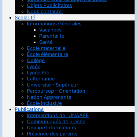
Objets Publicitaires
Nous contacter
Scolarité
Informations Générales
Vacances
Parentalité
Santé
Ecole maternelle
École élémentaire
Collège
Lycée
Lycée Pro
L’alternance
Université – Supérieur
Parcoursup – Orientation
Nation Apprenante
École inclusive
Publications
Interventions de l’UNAAPE
Communiqués de presse
Unaape Informations
Présence des parents