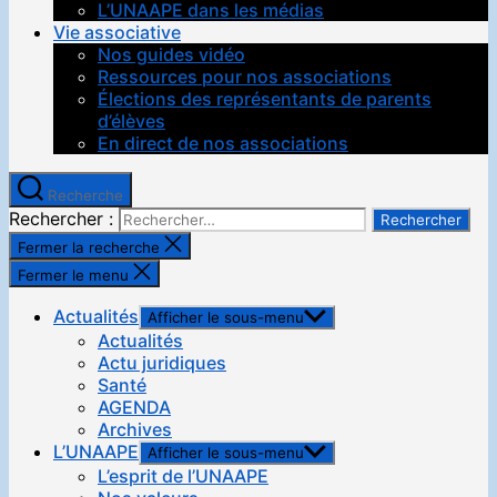
L’UNAAPE dans les médias
Vie associative
Nos guides vidéo
Ressources pour nos associations
Élections des représentants de parents
d’élèves
En direct de nos associations
Recherche
Rechercher :
Fermer la recherche
Fermer le menu
Actualités
Afficher le sous-menu
Actualités
Actu juridiques
Santé
AGENDA
Archives
L’UNAAPE
Afficher le sous-menu
L’esprit de l’UNAAPE