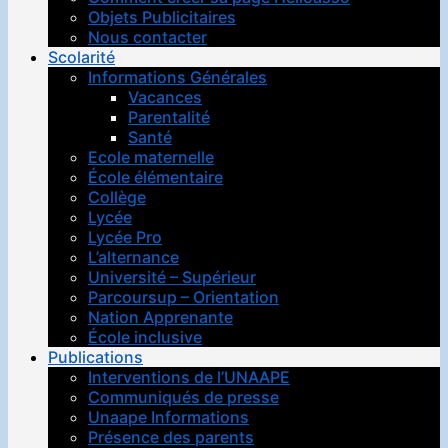
Objets Publicitaires
Nous contacter
Scolarité
Informations Générales
Vacances
Parentalité
Santé
Ecole maternelle
École élémentaire
Collège
Lycée
Lycée Pro
L’alternance
Université – Supérieur
Parcoursup – Orientation
Nation Apprenante
École inclusive
Publications
Interventions de l’UNAAPE
Communiqués de presse
Unaape Informations
Présence des parents