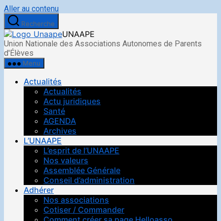
Aller au contenu
Recherche
UNAAPE
Union Nationale des Associations Autonomes de Parents
d'Élèves
Menu
Actualités
Actualités
Actu juridiques
Santé
AGENDA
Archives
L’UNAAPE
L’esprit de l’UNAAPE
Nos valeurs
Assemblée Générale
Conseil d’administration
Adhérer
Nos associations
Cotiser / Commander
Comment créer sa page Helloasso