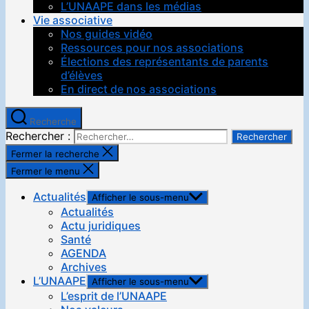
L’UNAAPE dans les médias
Vie associative
Nos guides vidéo
Ressources pour nos associations
Élections des représentants de parents
d’élèves
En direct de nos associations
Recherche
Rechercher :
Fermer la recherche
Fermer le menu
Actualités
Afficher le sous-menu
Actualités
Actu juridiques
Santé
AGENDA
Archives
L’UNAAPE
Afficher le sous-menu
L’esprit de l’UNAAPE