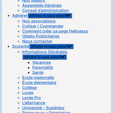
Nos valeurs
Assemblée Générale
Conseil d’administration
Adhérer
Afficher le sous-menu
Nos associations
Cotiser / Commander
Comment créer sa page Helloasso
Objets Publicitaires
Nous contacter
Scolarité
Afficher le sous-menu
Informations Générales
Afficher le sous-menu
Vacances
Parentalité
Santé
Ecole maternelle
École élémentaire
Collège
Lycée
Lycée Pro
L’alternance
Université – Supérieur
Parcoursup – Orientation