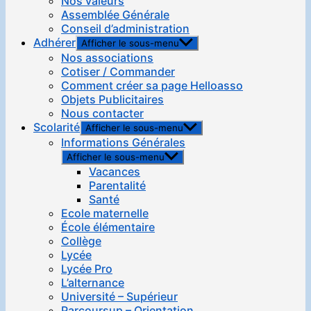
Nos valeurs
Assemblée Générale
Conseil d’administration
Adhérer
Afficher le sous-menu
Nos associations
Cotiser / Commander
Comment créer sa page Helloasso
Objets Publicitaires
Nous contacter
Scolarité
Afficher le sous-menu
Informations Générales
Afficher le sous-menu
Vacances
Parentalité
Santé
Ecole maternelle
École élémentaire
Collège
Lycée
Lycée Pro
L’alternance
Université – Supérieur
Parcoursup – Orientation