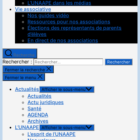
L’UNAAPE dans les médias
Vie associative
Nos guides vidéo
Ressources pour nos associations
Élections des représentants de parents
d’élèves
En direct de nos associations
Recherche
Rechercher :
Fermer la recherche
Fermer le menu
Actualités
Afficher le sous-menu
Actualités
Actu juridiques
Santé
AGENDA
Archives
L’UNAAPE
Afficher le sous-menu
L’esprit de l’UNAAPE