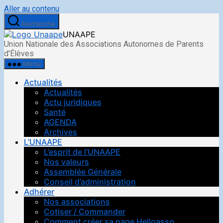
Aller au contenu
Recherche
UNAAPE
Union Nationale des Associations Autonomes de Parents
d'Élèves
Menu
Actualités
Actualités
Actu juridiques
Santé
AGENDA
Archives
L’UNAAPE
L’esprit de l’UNAAPE
Nos valeurs
Assemblée Générale
Conseil d’administration
Adhérer
Nos associations
Cotiser / Commander
Comment créer sa page Helloasso