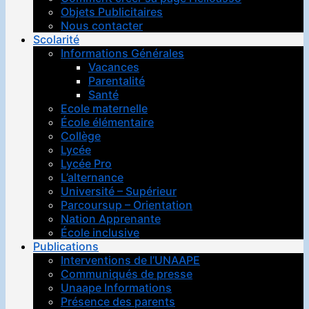
Objets Publicitaires
Nous contacter
Scolarité
Informations Générales
Vacances
Parentalité
Santé
Ecole maternelle
École élémentaire
Collège
Lycée
Lycée Pro
L’alternance
Université – Supérieur
Parcoursup – Orientation
Nation Apprenante
École inclusive
Publications
Interventions de l’UNAAPE
Communiqués de presse
Unaape Informations
Présence des parents