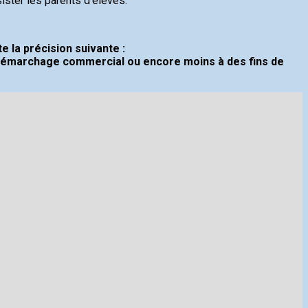
ister les parents d’élèves.
e la précision suivante :
e démarchage commercial ou encore moins à des fins de