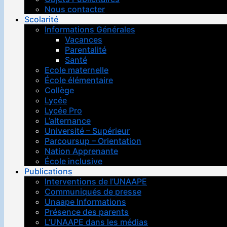
Nous contacter
Scolarité
Informations Générales
Vacances
Parentalité
Santé
Ecole maternelle
École élémentaire
Collège
Lycée
Lycée Pro
L’alternance
Université – Supérieur
Parcoursup – Orientation
Nation Apprenante
École inclusive
Publications
Interventions de l’UNAAPE
Communiqués de presse
Unaape Informations
Présence des parents
L’UNAAPE dans les médias