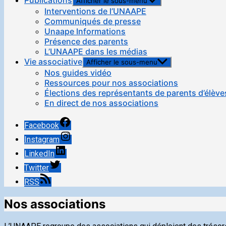
Publications
Afficher le sous-menu
Interventions de l’UNAAPE
Communiqués de presse
Unaape Informations
Présence des parents
L’UNAAPE dans les médias
Vie associative
Afficher le sous-menu
Nos guides vidéo
Ressources pour nos associations
Élections des représentants de parents d’élève
En direct de nos associations
Facebook
Instagram
LinkedIn
Twitter
RSS
Nos associations