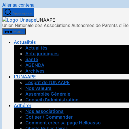
Aller au contenu
Recherche
UNAAPE
Union Nationale des Associations Autonomes de Parents d'Él
Menu
Actualités
Actualités
Actu juridiques
Santé
AGENDA
Archives
L’UNAAPE
L’esprit de l’UNAAPE
Nos valeurs
Assemblée Générale
Conseil d’administration
Adhérer
Nos associations
Cotiser / Commander
Comment créer sa page Helloasso
Objets Publicitaires