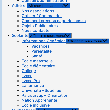
Conseil d’administration
Adhérer
Afficher le sous-menu
Nos associations
Cotiser / Commander
Comment créer sa page Helloasso
Objets Publicitaires
Nous contacter
Scolarité
Afficher le sous-menu
Informations Générales
Afficher le sous-menu
Vacances
Parentalité
Santé
Ecole maternelle
École élémentaire
Collège
Lycée
Lycée Pro
L’alternance
Université – Supérieur
Parcoursup – Orientation
Nation Apprenante
École inclusive