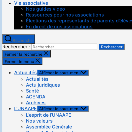
Vie associative
Nos guides vidéo
Ressources pour nos associations
Élections des représentants de parents d’élève
En direct de nos associations
Recherche
Rechercher :
Fermer la recherche
Fermer le menu
Actualités
Afficher le sous-menu
Actualités
Actu juridiques
Santé
AGENDA
Archives
L’UNAAPE
Afficher le sous-menu
L’esprit de l’UNAAPE
Nos valeurs
Assemblée Générale