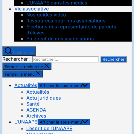
L’UNAAPE dans les médias
Vie associative
Nos guides vidéo
Ressources pour nos associations
Élections des représentants de parents
d’élèves
En direct de nos associations
Recherche
Rechercher :
Fermer la recherche
Fermer le menu
Actualités
Afficher le sous-menu
Actualités
Actu juridiques
Santé
AGENDA
Archives
L’UNAAPE
Afficher le sous-menu
L’esprit de l’UNAAPE