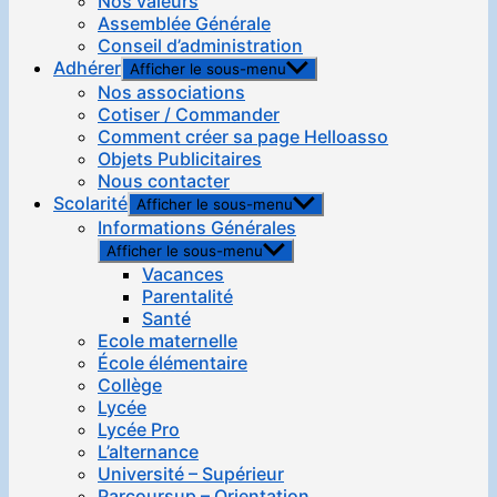
Nos valeurs
Assemblée Générale
Conseil d’administration
Adhérer
Afficher le sous-menu
Nos associations
Cotiser / Commander
Comment créer sa page Helloasso
Objets Publicitaires
Nous contacter
Scolarité
Afficher le sous-menu
Informations Générales
Afficher le sous-menu
Vacances
Parentalité
Santé
Ecole maternelle
École élémentaire
Collège
Lycée
Lycée Pro
L’alternance
Université – Supérieur
Parcoursup – Orientation