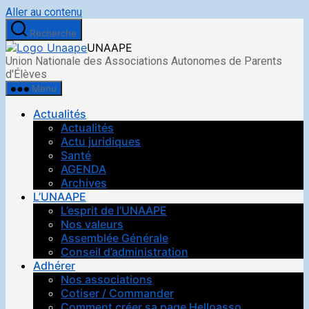
Aller au contenu
Recherche
UNAAPE
Union Nationale des Associations Autonomes de Parents
d'Élèves
Menu
Actualités
Actualités
Actu juridiques
Santé
AGENDA
Archives
L’UNAAPE
L’esprit de l’UNAAPE
Nos valeurs
Assemblée Générale
Conseil d’administration
Adhérer
Nos associations
Cotiser / Commander
Comment créer sa page Helloasso