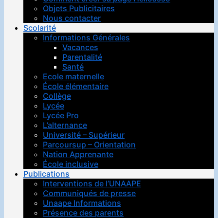
Objets Publicitaires
Nous contacter
Scolarité
Informations Générales
Vacances
Parentalité
Santé
Ecole maternelle
École élémentaire
Collège
Lycée
Lycée Pro
L’alternance
Université – Supérieur
Parcoursup – Orientation
Nation Apprenante
École inclusive
Publications
Interventions de l’UNAAPE
Communiqués de presse
Unaape Informations
Présence des parents