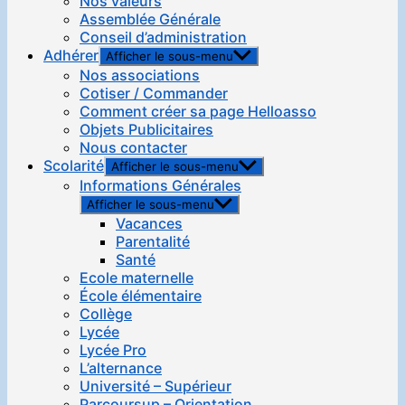
Nos valeurs
Assemblée Générale
Conseil d’administration
Adhérer
Afficher le sous-menu
Nos associations
Cotiser / Commander
Comment créer sa page Helloasso
Objets Publicitaires
Nous contacter
Scolarité
Afficher le sous-menu
Informations Générales
Afficher le sous-menu
Vacances
Parentalité
Santé
Ecole maternelle
École élémentaire
Collège
Lycée
Lycée Pro
L’alternance
Université – Supérieur
Parcoursup – Orientation