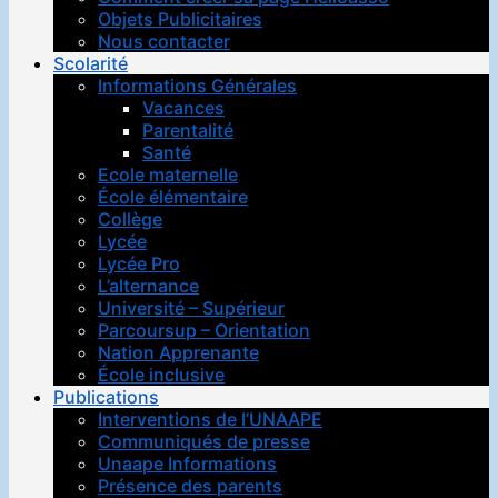
Objets Publicitaires
Nous contacter
Scolarité
Informations Générales
Vacances
Parentalité
Santé
Ecole maternelle
École élémentaire
Collège
Lycée
Lycée Pro
L’alternance
Université – Supérieur
Parcoursup – Orientation
Nation Apprenante
École inclusive
Publications
Interventions de l’UNAAPE
Communiqués de presse
Unaape Informations
Présence des parents