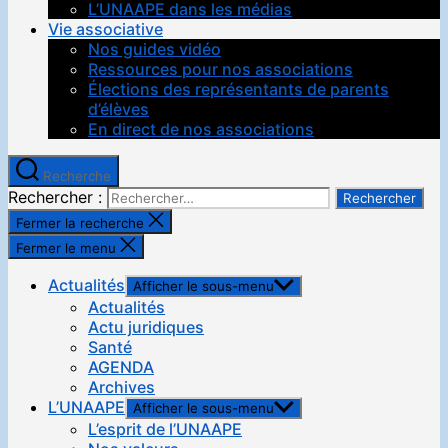
L’UNAAPE dans les médias
Vie associative
Nos guides vidéo
Ressources pour nos associations
Élections des représentants de parents
d’élèves
En direct de nos associations
Recherche
Rechercher :
Fermer la recherche
Fermer le menu
Actualités
Afficher le sous-menu
Actualités
Actu juridiques
Santé
AGENDA
Archives
L’UNAAPE
Afficher le sous-menu
L’esprit de l’UNAAPE