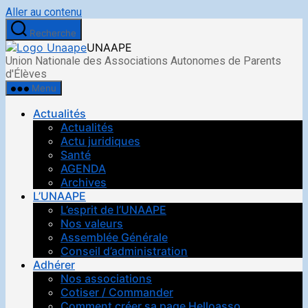
Aller au contenu
Recherche
UNAAPE
Union Nationale des Associations Autonomes de Parents
d'Élèves
Menu
Actualités
Actualités
Actu juridiques
Santé
AGENDA
Archives
L’UNAAPE
L’esprit de l’UNAAPE
Nos valeurs
Assemblée Générale
Conseil d’administration
Adhérer
Nos associations
Cotiser / Commander
Comment créer sa page Helloasso