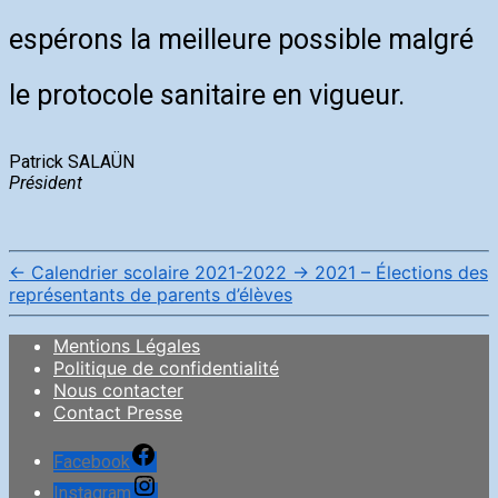
espérons la meilleure possible malgré
le protocole sanitaire en vigueur.
Patrick SALAÜN
Président
←
Calendrier scolaire 2021-2022
→
2021 – Élections des
représentants de parents d’élèves
Mentions Légales
Politique de confidentialité
Nous contacter
Contact Presse
Facebook
Instagram