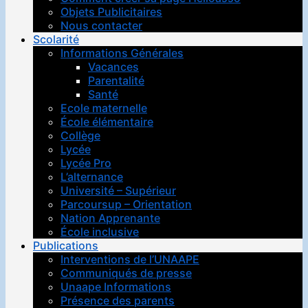
Objets Publicitaires
Nous contacter
Scolarité
Informations Générales
Vacances
Parentalité
Santé
Ecole maternelle
École élémentaire
Collège
Lycée
Lycée Pro
L’alternance
Université – Supérieur
Parcoursup – Orientation
Nation Apprenante
École inclusive
Publications
Interventions de l’UNAAPE
Communiqués de presse
Unaape Informations
Présence des parents