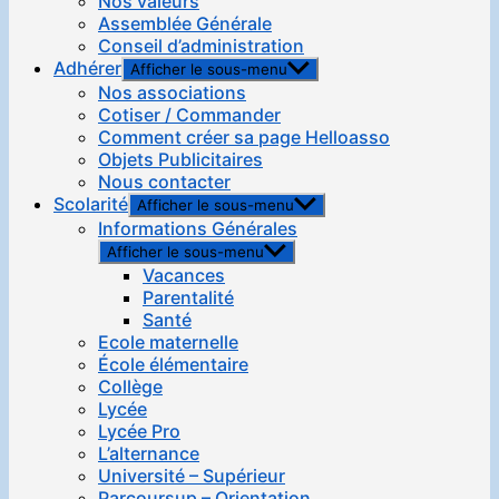
Nos valeurs
Assemblée Générale
Conseil d’administration
Adhérer
Afficher le sous-menu
Nos associations
Cotiser / Commander
Comment créer sa page Helloasso
Objets Publicitaires
Nous contacter
Scolarité
Afficher le sous-menu
Informations Générales
Afficher le sous-menu
Vacances
Parentalité
Santé
Ecole maternelle
École élémentaire
Collège
Lycée
Lycée Pro
L’alternance
Université – Supérieur
Parcoursup – Orientation