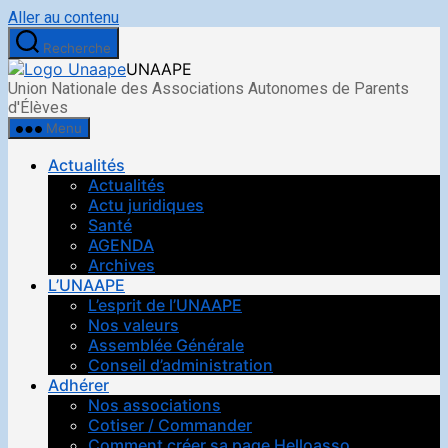
Aller au contenu
Recherche
UNAAPE
Union Nationale des Associations Autonomes de Parents
d'Élèves
Menu
Actualités
Actualités
Actu juridiques
Santé
AGENDA
Archives
L’UNAAPE
L’esprit de l’UNAAPE
Nos valeurs
Assemblée Générale
Conseil d’administration
Adhérer
Nos associations
Cotiser / Commander
Comment créer sa page Helloasso