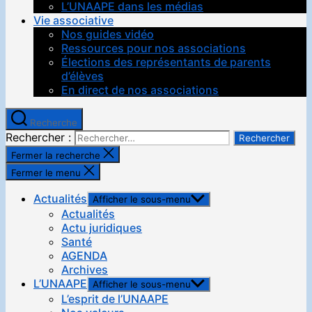
L’UNAAPE dans les médias
Vie associative
Nos guides vidéo
Ressources pour nos associations
Élections des représentants de parents
d’élèves
En direct de nos associations
Recherche
Rechercher :
Fermer la recherche
Fermer le menu
Actualités
Afficher le sous-menu
Actualités
Actu juridiques
Santé
AGENDA
Archives
L’UNAAPE
Afficher le sous-menu
L’esprit de l’UNAAPE