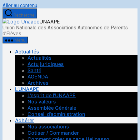
Aller au contenu
Recherche
UNAAPE
Union Nationale des Associations Autonomes de Parents
d'Élèves
Menu
Actualités
Actualités
Actu juridiques
Santé
AGENDA
Archives
L’UNAAPE
L’esprit de l’UNAAPE
Nos valeurs
Assemblée Générale
Conseil d’administration
Adhérer
Nos associations
Cotiser / Commander
Comment créer sa page Helloasso