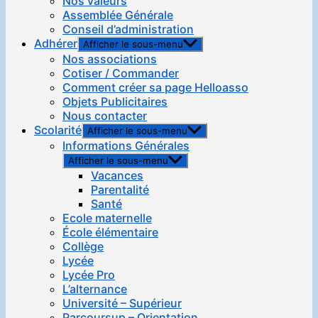
Nos valeurs
Assemblée Générale
Conseil d’administration
Adhérer
Afficher le sous-menu
Nos associations
Cotiser / Commander
Comment créer sa page Helloasso
Objets Publicitaires
Nous contacter
Scolarité
Afficher le sous-menu
Informations Générales
Afficher le sous-menu
Vacances
Parentalité
Santé
Ecole maternelle
École élémentaire
Collège
Lycée
Lycée Pro
L’alternance
Université – Supérieur
Parcoursup – Orientation