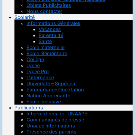
Objets Publicitaires
Nous contacter
Scolarité
Informations Générales
Vacances
Parentalité
Santé
Ecole maternelle
École élémentaire
Collège
Lycée
Lycée Pro
L’alternance
Université – Supérieur
Parcoursup – Orientation
Nation Apprenante
École inclusive
Publications
Interventions de l’UNAAPE
Communiqués de presse
Unaape Informations
Présence des parents