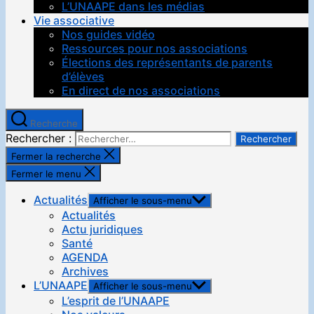
L’UNAAPE dans les médias
Vie associative
Nos guides vidéo
Ressources pour nos associations
Élections des représentants de parents
d’élèves
En direct de nos associations
Recherche
Rechercher :
Fermer la recherche
Fermer le menu
Actualités
Afficher le sous-menu
Actualités
Actu juridiques
Santé
AGENDA
Archives
L’UNAAPE
Afficher le sous-menu
L’esprit de l’UNAAPE