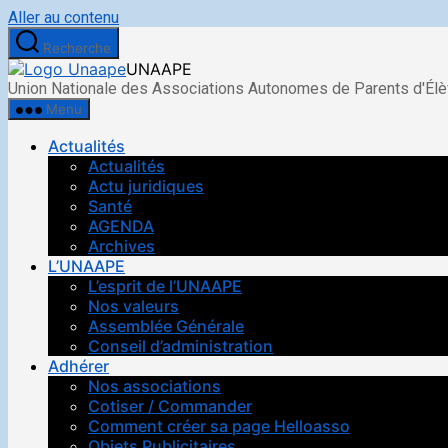
Aller au contenu
Recherche
UNAAPE
Union Nationale des Associations Autonomes de Parents d'Él
Menu
Actualités
Actualités
Actu juridiques
Santé
AGENDA
Archives
L’UNAAPE
L’esprit de l’UNAAPE
Nos valeurs
Assemblée Générale
Conseil d’administration
Adhérer
Nos associations
Cotiser / Commander
Comment créer sa page Helloasso
Objets Publicitaires