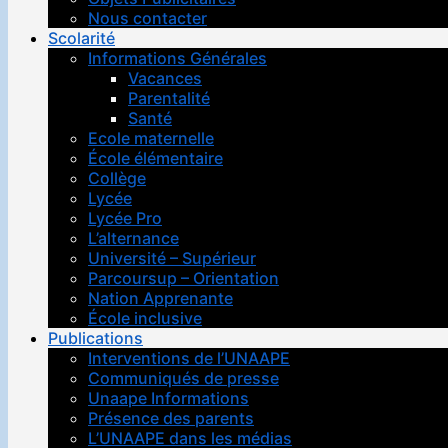
Nous contacter
Scolarité
Informations Générales
Vacances
Parentalité
Santé
Ecole maternelle
École élémentaire
Collège
Lycée
Lycée Pro
L’alternance
Université – Supérieur
Parcoursup – Orientation
Nation Apprenante
École inclusive
Publications
Interventions de l’UNAAPE
Communiqués de presse
Unaape Informations
Présence des parents
L’UNAAPE dans les médias