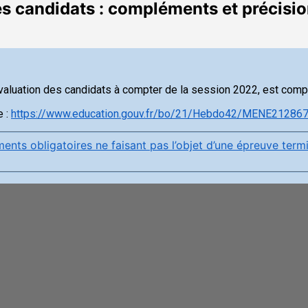
s candidats : compléments et précisi
’évaluation des candidats à compter de la session 2022, est comp
e :
https://www.education.gouv.fr/bo/21/Hebdo42/MENE21286
nts obligatoires ne faisant pas l’objet d’une épreuve termi