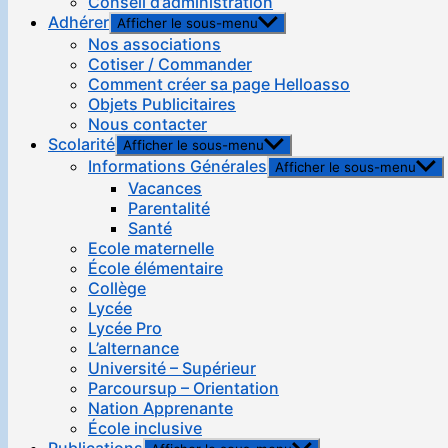
Conseil d’administration
Adhérer
Afficher le sous-menu
Nos associations
Cotiser / Commander
Comment créer sa page Helloasso
Objets Publicitaires
Nous contacter
Scolarité
Afficher le sous-menu
Informations Générales
Afficher le sous-menu
Vacances
Parentalité
Santé
Ecole maternelle
École élémentaire
Collège
Lycée
Lycée Pro
L’alternance
Université – Supérieur
Parcoursup – Orientation
Nation Apprenante
École inclusive