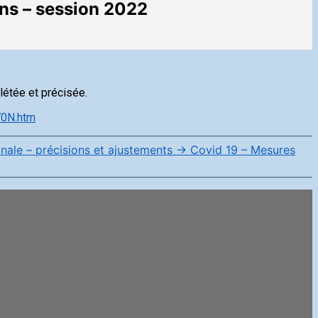
ons – session 2022
létée et précisée.
70N.htm
nale – précisions et ajustements
→
Covid 19 – Mesures