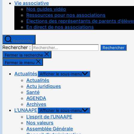
Vie associative
Nos guides vidéo
Ressources pour nos associations
Élections des représentants de parents d’élève
En direct de nos associations
Recherche
Rechercher :
Fermer la recherche
Fermer le menu
Actualités
Afficher le sous-menu
Actualités
Actu juridiques
Santé
AGENDA
Archives
L’UNAAPE
Afficher le sous-menu
L’esprit de l’UNAAPE
Nos valeurs
Assemblée Générale