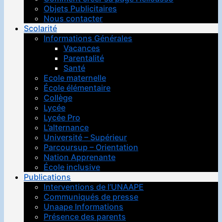
Objets Publicitaires
Nous contacter
Scolarité
Informations Générales
Vacances
Parentalité
Santé
Ecole maternelle
École élémentaire
Collège
Lycée
Lycée Pro
L’alternance
Université – Supérieur
Parcoursup – Orientation
Nation Apprenante
École inclusive
Publications
Interventions de l’UNAAPE
Communiqués de presse
Unaape Informations
Présence des parents