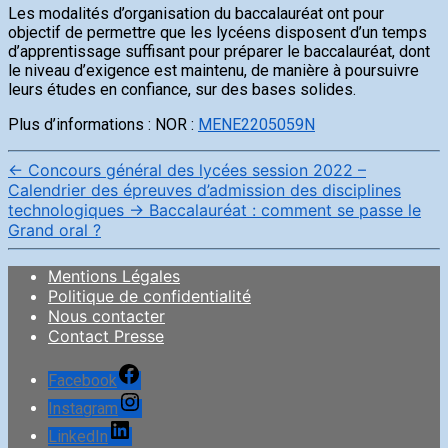
Les modalités d’organisation du baccalauréat ont pour
objectif de permettre que les lycéens disposent d’un temps
d’apprentissage suffisant pour préparer le baccalauréat, dont
le niveau d’exigence est maintenu, de manière à poursuivre
leurs études en confiance, sur des bases solides.
Plus d’informations : NOR :
MENE2205059N
←
Concours général des lycées session 2022 –
Calendrier des épreuves d’admission des disciplines
technologiques
→
Baccalauréat : comment se passe le
Grand oral ?
Mentions Légales
Politique de confidentialité
Nous contacter
Contact Presse
Facebook
Instagram
LinkedIn