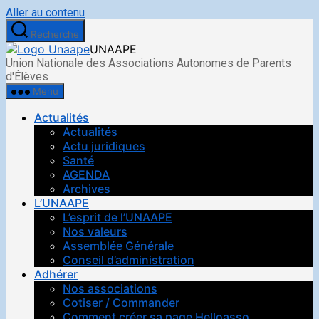
Aller au contenu
Recherche
UNAAPE
Union Nationale des Associations Autonomes de Parents
d'Élèves
Menu
Actualités
Actualités
Actu juridiques
Santé
AGENDA
Archives
L’UNAAPE
L’esprit de l’UNAAPE
Nos valeurs
Assemblée Générale
Conseil d’administration
Adhérer
Nos associations
Cotiser / Commander
Comment créer sa page Helloasso