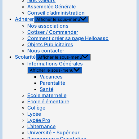
Nos valeurs
Assemblée Générale
Conseil d’administration
Adhérer
Afficher le sous-menu
Nos associations
Cotiser / Commander
Comment créer sa page Helloasso
Objets Publicitaires
Nous contacter
Scolarité
Afficher le sous-menu
Informations Générales
Afficher le sous-menu
Vacances
Parentalité
Santé
Ecole maternelle
École élémentaire
Collège
Lycée
Lycée Pro
L’alternance
Université – Supérieur
Parcoursup – Orientation