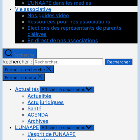
L’UNAAPE dans les médias
Vie associative
Nos guides vidéo
Ressources pour nos associations
Élections des représentants de parents
d’élèves
En direct de nos associations
Recherche
Rechercher :
Fermer la recherche
Fermer le menu
Actualités
Afficher le sous-menu
Actualités
Actu juridiques
Santé
AGENDA
Archives
L’UNAAPE
Afficher le sous-menu
L’esprit de l’UNAAPE