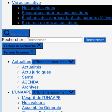
Vie associative
Nos guides vidéo
Ressources pour nos associations
Élections des représentants de parents d’élève
En direct de nos associations
Recherche
Rechercher :
Fermer la recherche
Fermer le menu
Actualités
Afficher le sous-menu
Actualités
Actu juridiques
Santé
AGENDA
Archives
L’UNAAPE
Afficher le sous-menu
L’esprit de l’UNAAPE
Nos valeurs
Assemblée Générale