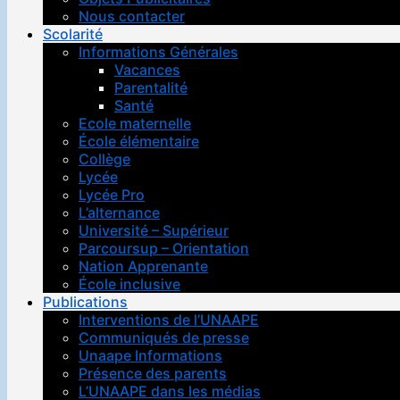
Nous contacter
Scolarité
Informations Générales
Vacances
Parentalité
Santé
Ecole maternelle
École élémentaire
Collège
Lycée
Lycée Pro
L’alternance
Université – Supérieur
Parcoursup – Orientation
Nation Apprenante
École inclusive
Publications
Interventions de l’UNAAPE
Communiqués de presse
Unaape Informations
Présence des parents
L’UNAAPE dans les médias