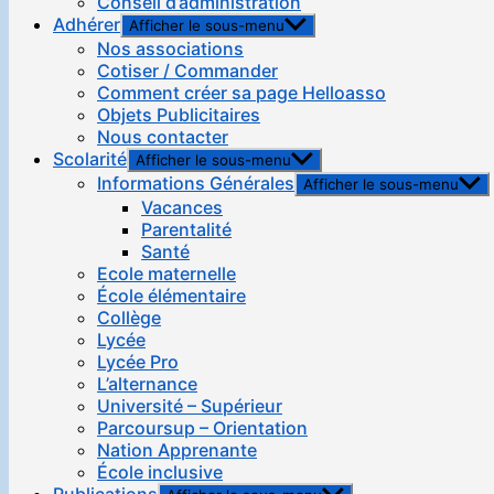
Conseil d’administration
Adhérer
Afficher le sous-menu
Nos associations
Cotiser / Commander
Comment créer sa page Helloasso
Objets Publicitaires
Nous contacter
Scolarité
Afficher le sous-menu
Informations Générales
Afficher le sous-menu
Vacances
Parentalité
Santé
Ecole maternelle
École élémentaire
Collège
Lycée
Lycée Pro
L’alternance
Université – Supérieur
Parcoursup – Orientation
Nation Apprenante
École inclusive