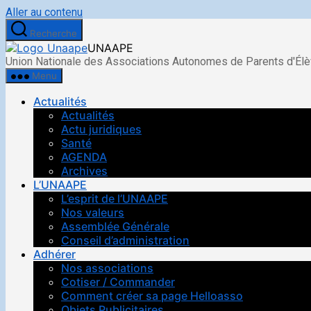
Aller au contenu
Recherche
UNAAPE
Union Nationale des Associations Autonomes de Parents d'Él
Menu
Actualités
Actualités
Actu juridiques
Santé
AGENDA
Archives
L’UNAAPE
L’esprit de l’UNAAPE
Nos valeurs
Assemblée Générale
Conseil d’administration
Adhérer
Nos associations
Cotiser / Commander
Comment créer sa page Helloasso
Objets Publicitaires