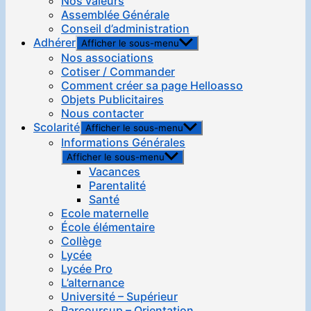
Nos valeurs
Assemblée Générale
Conseil d’administration
Adhérer
Afficher le sous-menu
Nos associations
Cotiser / Commander
Comment créer sa page Helloasso
Objets Publicitaires
Nous contacter
Scolarité
Afficher le sous-menu
Informations Générales
Afficher le sous-menu
Vacances
Parentalité
Santé
Ecole maternelle
École élémentaire
Collège
Lycée
Lycée Pro
L’alternance
Université – Supérieur
Parcoursup – Orientation