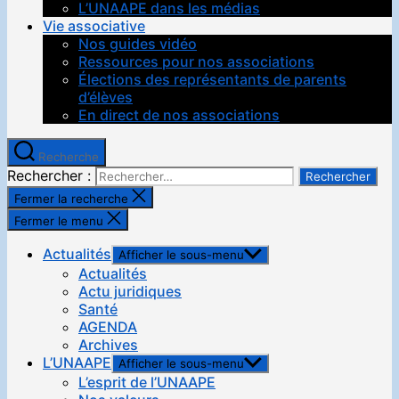
L’UNAAPE dans les médias
Vie associative
Nos guides vidéo
Ressources pour nos associations
Élections des représentants de parents
d’élèves
En direct de nos associations
Recherche
Rechercher :
Fermer la recherche
Fermer le menu
Actualités
Afficher le sous-menu
Actualités
Actu juridiques
Santé
AGENDA
Archives
L’UNAAPE
Afficher le sous-menu
L’esprit de l’UNAAPE