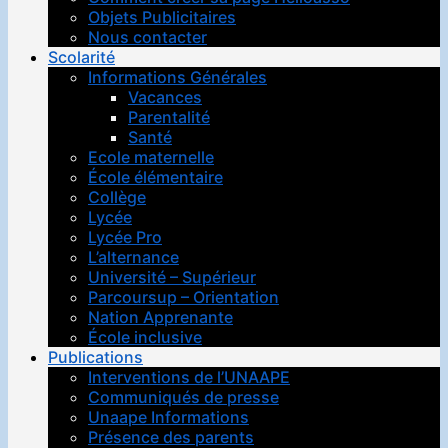
Objets Publicitaires
Nous contacter
Scolarité
Informations Générales
Vacances
Parentalité
Santé
Ecole maternelle
École élémentaire
Collège
Lycée
Lycée Pro
L’alternance
Université – Supérieur
Parcoursup – Orientation
Nation Apprenante
École inclusive
Publications
Interventions de l’UNAAPE
Communiqués de presse
Unaape Informations
Présence des parents