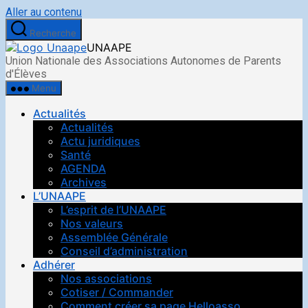
Aller au contenu
Recherche
UNAAPE
Union Nationale des Associations Autonomes de Parents
d'Élèves
Menu
Actualités
Actualités
Actu juridiques
Santé
AGENDA
Archives
L’UNAAPE
L’esprit de l’UNAAPE
Nos valeurs
Assemblée Générale
Conseil d’administration
Adhérer
Nos associations
Cotiser / Commander
Comment créer sa page Helloasso