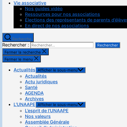
Vie associative
Nos guides vidéo
Ressources pour nos associations
Élections des représentants de parents d’élève
En direct de nos associations
Recherche
Rechercher :
Fermer la recherche
Fermer le menu
Actualités
Afficher le sous-menu
Actualités
Actu juridiques
Santé
AGENDA
Archives
L’UNAAPE
Afficher le sous-menu
L’esprit de l’UNAAPE
Nos valeurs
Assemblée Générale