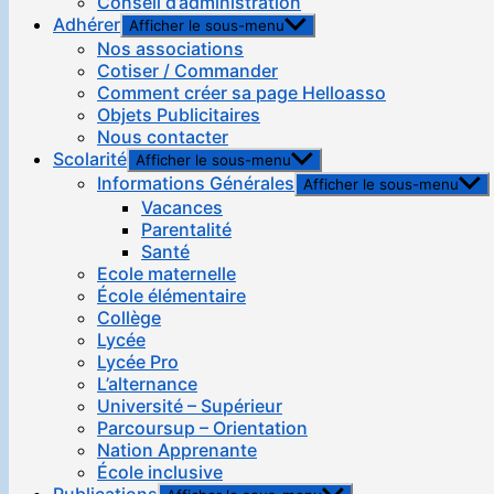
Conseil d’administration
Adhérer
Afficher le sous-menu
Nos associations
Cotiser / Commander
Comment créer sa page Helloasso
Objets Publicitaires
Nous contacter
Scolarité
Afficher le sous-menu
Informations Générales
Afficher le sous-menu
Vacances
Parentalité
Santé
Ecole maternelle
École élémentaire
Collège
Lycée
Lycée Pro
L’alternance
Université – Supérieur
Parcoursup – Orientation
Nation Apprenante
École inclusive