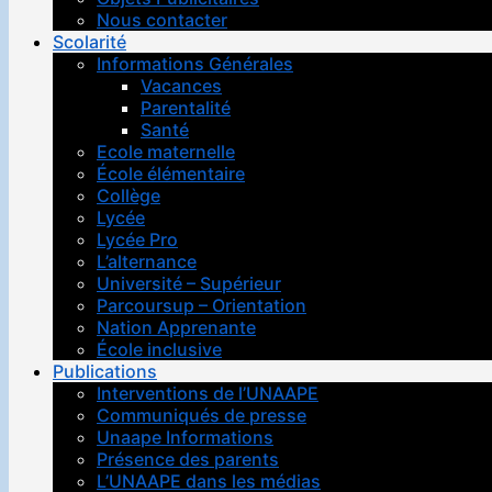
Nous contacter
Scolarité
Informations Générales
Vacances
Parentalité
Santé
Ecole maternelle
École élémentaire
Collège
Lycée
Lycée Pro
L’alternance
Université – Supérieur
Parcoursup – Orientation
Nation Apprenante
École inclusive
Publications
Interventions de l’UNAAPE
Communiqués de presse
Unaape Informations
Présence des parents
L’UNAAPE dans les médias