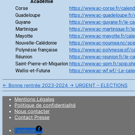
Académie
Corse
https://www.ac-corse.fr/calend
Guadeloupe
https://www.ac-guadeloupe.fr/
Guyane
https://www.ac-guyane.fr/le-ca
Martinique
https://www.ac-martinique.fr/l
Mayotte
https://www.ac-mayotte.fr/cal
Nouvelle-Calédonie
https://www.ac-noumea.nc/spip
Polynésie française
https://www.ac-polynesie.pf/ca
Réunion
https://www.ac-reunion.fr/le-ca
Saint-Pierre-et-Miquelon
https://www.ac-spm.fr/spip.ph
Wallis-et-Futuna
https://www.ac-wf.wf/-Le-calen
←
Bonne rentrée 2023-2024
→
URGENT – ELECTIONS
Mentions Légales
Politique de confidentialité
Nous contacter
Contact Presse
Facebook