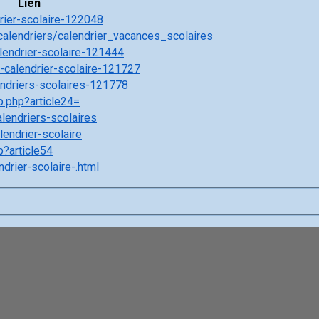
Lien
rier-scolaire-122048
calendriers/calendrier_vacances_scolaires
lendrier-scolaire-121444
e-calendrier-scolaire-121727
endriers-scolaires-121778
.php?article24=
lendriers-scolaires
lendrier-scolaire
p?article54
drier-scolaire-.html