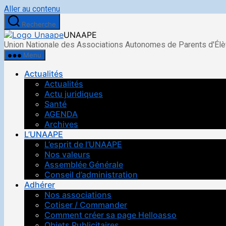
Aller au contenu
Recherche
UNAAPE
Union Nationale des Associations Autonomes de Parents d'Él
Menu
Actualités
Actualités
Actu juridiques
Santé
AGENDA
Archives
L’UNAAPE
L’esprit de l’UNAAPE
Nos valeurs
Assemblée Générale
Conseil d’administration
Adhérer
Nos associations
Cotiser / Commander
Comment créer sa page Helloasso
Objets Publicitaires