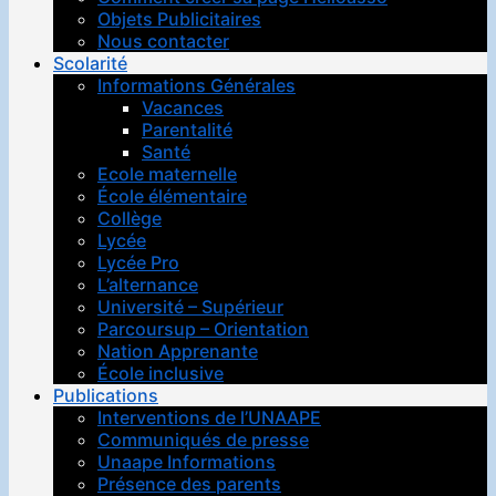
Objets Publicitaires
Nous contacter
Scolarité
Informations Générales
Vacances
Parentalité
Santé
Ecole maternelle
École élémentaire
Collège
Lycée
Lycée Pro
L’alternance
Université – Supérieur
Parcoursup – Orientation
Nation Apprenante
École inclusive
Publications
Interventions de l’UNAAPE
Communiqués de presse
Unaape Informations
Présence des parents