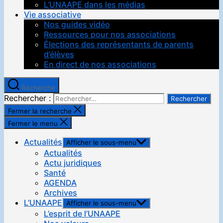
L’UNAAPE dans les médias
Vie associative
Nos guides vidéo
Ressources pour nos associations
Élections des représentants de parents
d’élèves
En direct de nos associations
Recherche
Rechercher :
Fermer la recherche
Fermer le menu
Actualités
Afficher le sous-menu
Actualités
Actu juridiques
Santé
AGENDA
Archives
L’UNAAPE
Afficher le sous-menu
L’esprit de l’UNAAPE