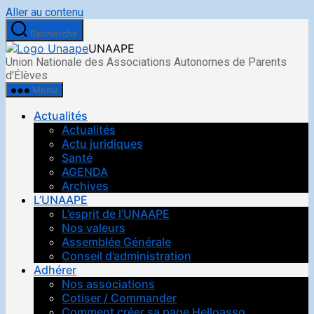
Aller au contenu
Recherche
UNAAPE
Union Nationale des Associations Autonomes de Parents
d'Élèves
Menu
Actualités
Actualités
Actu juridiques
Santé
AGENDA
Archives
L’UNAAPE
L’esprit de l’UNAAPE
Nos valeurs
Assemblée Générale
Conseil d’administration
Adhérer
Nos associations
Cotiser / Commander
Comment créer sa page Helloasso