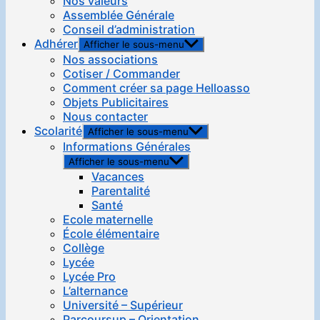
Nos valeurs
Assemblée Générale
Conseil d’administration
Adhérer
Afficher le sous-menu
Nos associations
Cotiser / Commander
Comment créer sa page Helloasso
Objets Publicitaires
Nous contacter
Scolarité
Afficher le sous-menu
Informations Générales
Afficher le sous-menu
Vacances
Parentalité
Santé
Ecole maternelle
École élémentaire
Collège
Lycée
Lycée Pro
L’alternance
Université – Supérieur
Parcoursup – Orientation