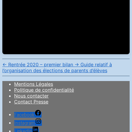
←
Rentrée 2020 – premier bilan
→
Guide relatif à
l’organisation des élections de parents d’élèves
Mentions Légales
Politique de confidentialité
Nous contacter
Contact Presse
Facebook
Instagram
LinkedIn