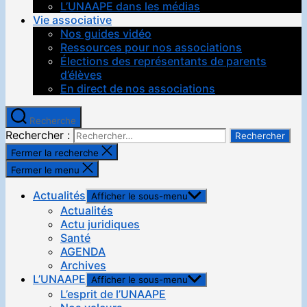
L’UNAAPE dans les médias
Vie associative
Nos guides vidéo
Ressources pour nos associations
Élections des représentants de parents
d’élèves
En direct de nos associations
Recherche
Rechercher :
Fermer la recherche
Fermer le menu
Actualités
Afficher le sous-menu
Actualités
Actu juridiques
Santé
AGENDA
Archives
L’UNAAPE
Afficher le sous-menu
L’esprit de l’UNAAPE