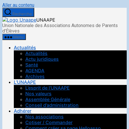
Aller au contenu
Recherche
UNAAPE
Union Nationale des Associations Autonomes de Parents
d'Élèves
Menu
Actualités
Actualités
Actu juridiques
Santé
AGENDA
Archives
L’UNAAPE
L’esprit de l’UNAAPE
Nos valeurs
Assemblée Générale
Conseil d’administration
Adhérer
Nos associations
Cotiser / Commander
Comment créer sa page Helloasso