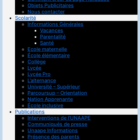
Objets Publicitaires
Nous contacter
Scolarité
Informations Générales
Vacances
Parentalité
Santé
Ecole maternelle
École élémentaire
Collège
Lycée
Lycée Pro
L’alternance
Université – Supérieur
Parcoursup – Orientation
Nation Apprenante
École inclusive
Publications
Interventions de l’UNAAPE
Communiqués de presse
Unaape Informations
Présence des parents