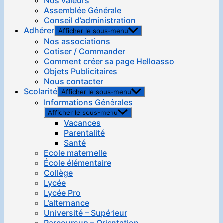
Nos valeurs
Assemblée Générale
Conseil d’administration
Adhérer
Afficher le sous-menu
Nos associations
Cotiser / Commander
Comment créer sa page Helloasso
Objets Publicitaires
Nous contacter
Scolarité
Afficher le sous-menu
Informations Générales
Afficher le sous-menu
Vacances
Parentalité
Santé
Ecole maternelle
École élémentaire
Collège
Lycée
Lycée Pro
L’alternance
Université – Supérieur
Parcoursup – Orientation