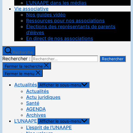
L’UNAAPE dans les médias
Vie associative
Nos guides vidéo
Ressources pour nos associations
Élections des représentants de parents
d’élèves
En direct de nos associations
Recherche
Rechercher :
Fermer la recherche
Fermer le menu
Actualités
Afficher le sous-menu
Actualités
Actu juridiques
Santé
AGENDA
Archives
L’UNAAPE
Afficher le sous-menu
L’esprit de l’UNAAPE