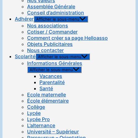
Nos valeurs
Assemblée Générale
Conseil d’administration
Adhérer
Afficher le sous-menu
Nos associations
Cotiser / Commander
Comment créer sa page Helloasso
Objets Publicitaires
Nous contacter
Scolarité
Afficher le sous-menu
Informations Générales
Afficher le sous-menu
Vacances
Parentalité
Santé
Ecole maternelle
École élémentaire
Collège
Lycée
Lycée Pro
L’alternance
Université – Supérieur
Parcoursup – Orientation