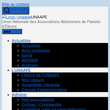
Aller au contenu
Recherche
UNAAPE
Union Nationale des Associations Autonomes de Parents
d'Élèves
Menu
Actualités
Actualités
Actu juridiques
Santé
AGENDA
Archives
L’UNAAPE
L’esprit de l’UNAAPE
Nos valeurs
Assemblée Générale
Conseil d’administration
Adhérer
Nos associations
Cotiser / Commander
Comment créer sa page Helloasso