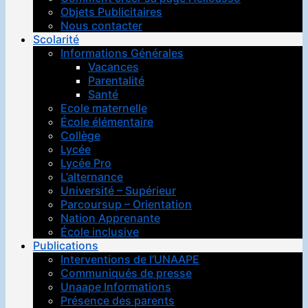
Objets Publicitaires
Nous contacter
Scolarité
Informations Générales
Vacances
Parentalité
Santé
Ecole maternelle
École élémentaire
Collège
Lycée
Lycée Pro
L’alternance
Université – Supérieur
Parcoursup – Orientation
Nation Apprenante
École inclusive
Publications
Interventions de l’UNAAPE
Communiqués de presse
Unaape Informations
Présence des parents