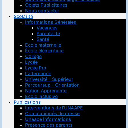
Objets Publicitaires
Nous contacter
Scolarité
Informations Générales
Vacances
Parentalité
Santé
Ecole maternelle
École élémentaire
Collège
Lycée
Lycée Pro
L’alternance
Université – Supérieur
Parcoursup – Orientation
Nation Apprenante
École inclusive
Publications
Interventions de l’UNAAPE
Communiqués de presse
Unaape Informations
Présence des parents