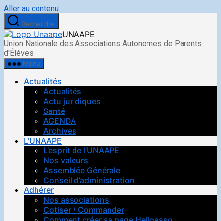
Aller au contenu
Recherche
UNAAPE
Union Nationale des Associations Autonomes de Parents
d'Élèves
Menu
Actualités
Actualités
Actu juridiques
Santé
AGENDA
Archives
L’UNAAPE
L’esprit de l’UNAAPE
Nos valeurs
Assemblée Générale
Conseil d’administration
Adhérer
Nos associations
Cotiser / Commander
Comment créer sa page Helloasso