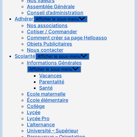
Nos valeurs
Assemblée Générale
Conseil d’administration
Adhérer
Afficher le sous-menu
Nos associations
Cotiser / Commander
Comment créer sa page Helloasso
Objets Publicitaires
Nous contacter
Scolarité
Afficher le sous-menu
Informations Générales
Afficher le sous-menu
Vacances
Parentalité
Santé
Ecole maternelle
École élémentaire
Collège
Lycée
Lycée Pro
L’alternance
Université – Supérieur
Parcoursup – Orientation