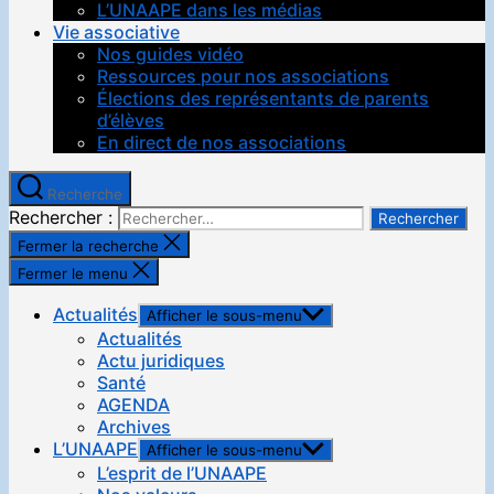
L’UNAAPE dans les médias
Vie associative
Nos guides vidéo
Ressources pour nos associations
Élections des représentants de parents
d’élèves
En direct de nos associations
Recherche
Rechercher :
Fermer la recherche
Fermer le menu
Actualités
Afficher le sous-menu
Actualités
Actu juridiques
Santé
AGENDA
Archives
L’UNAAPE
Afficher le sous-menu
L’esprit de l’UNAAPE