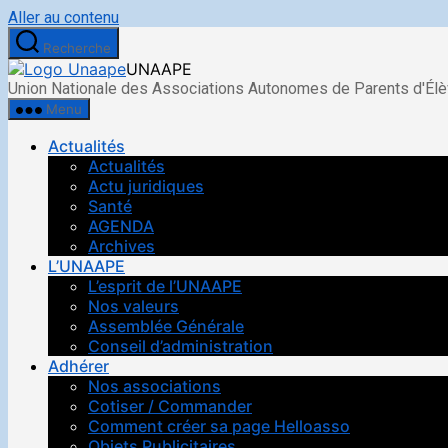
Aller au contenu
Recherche
UNAAPE
Union Nationale des Associations Autonomes de Parents d'Él
Menu
Actualités
Actualités
Actu juridiques
Santé
AGENDA
Archives
L’UNAAPE
L’esprit de l’UNAAPE
Nos valeurs
Assemblée Générale
Conseil d’administration
Adhérer
Nos associations
Cotiser / Commander
Comment créer sa page Helloasso
Objets Publicitaires