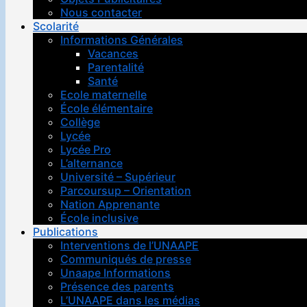
Nous contacter
Scolarité
Informations Générales
Vacances
Parentalité
Santé
Ecole maternelle
École élémentaire
Collège
Lycée
Lycée Pro
L’alternance
Université – Supérieur
Parcoursup – Orientation
Nation Apprenante
École inclusive
Publications
Interventions de l’UNAAPE
Communiqués de presse
Unaape Informations
Présence des parents
L’UNAAPE dans les médias