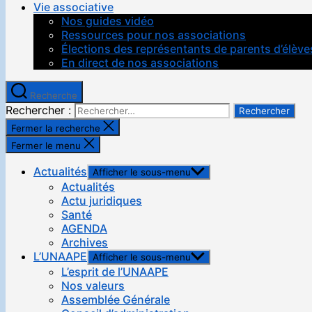
Vie associative
Nos guides vidéo
Ressources pour nos associations
Élections des représentants de parents d’élève
En direct de nos associations
Recherche
Rechercher :
Fermer la recherche
Fermer le menu
Actualités
Afficher le sous-menu
Actualités
Actu juridiques
Santé
AGENDA
Archives
L’UNAAPE
Afficher le sous-menu
L’esprit de l’UNAAPE
Nos valeurs
Assemblée Générale