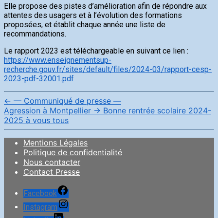
Elle propose des pistes d’amélioration afin de répondre aux
attentes des usagers et à l’évolution des formations
proposées, et établit chaque année une liste de
recommandations.
Le rapport 2023 est téléchargeable en suivant ce lien :
https://www.enseignementsup-
recherche.gouv.fr/sites/default/files/2024-03/rapport-cesp-
2023-pdf-32001.pdf
←
— Communiqué de presse —
Agression à Montpellier
→
Bonne rentrée scolaire 2024-
2025 à vous tous
Mentions Légales
Politique de confidentialité
Nous contacter
Contact Presse
Facebook
Instagram