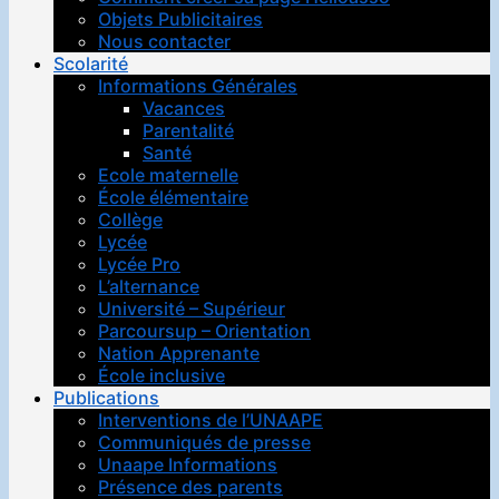
Objets Publicitaires
Nous contacter
Scolarité
Informations Générales
Vacances
Parentalité
Santé
Ecole maternelle
École élémentaire
Collège
Lycée
Lycée Pro
L’alternance
Université – Supérieur
Parcoursup – Orientation
Nation Apprenante
École inclusive
Publications
Interventions de l’UNAAPE
Communiqués de presse
Unaape Informations
Présence des parents