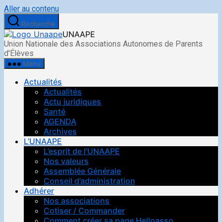
Aller au contenu
Recherche
UNAAPE
Union Nationale des Associations Autonomes de Parents
d'Élèves
Menu
Actualités
Actualités
Actu juridiques
Santé
AGENDA
Archives
L’UNAAPE
L’esprit de l’UNAAPE
Nos valeurs
Assemblée Générale
Conseil d’administration
Adhérer
Nos associations
Cotiser / Commander
Comment créer sa page Helloasso