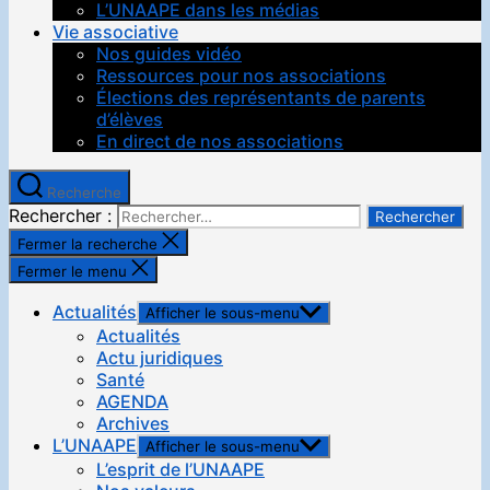
L’UNAAPE dans les médias
Vie associative
Nos guides vidéo
Ressources pour nos associations
Élections des représentants de parents
d’élèves
En direct de nos associations
Recherche
Rechercher :
Fermer la recherche
Fermer le menu
Actualités
Afficher le sous-menu
Actualités
Actu juridiques
Santé
AGENDA
Archives
L’UNAAPE
Afficher le sous-menu
L’esprit de l’UNAAPE