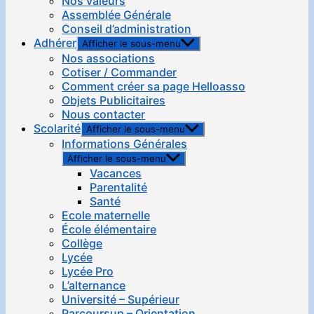
Nos valeurs
Assemblée Générale
Conseil d’administration
Adhérer
Afficher le sous-menu
Nos associations
Cotiser / Commander
Comment créer sa page Helloasso
Objets Publicitaires
Nous contacter
Scolarité
Afficher le sous-menu
Informations Générales
Afficher le sous-menu
Vacances
Parentalité
Santé
Ecole maternelle
École élémentaire
Collège
Lycée
Lycée Pro
L’alternance
Université – Supérieur
Parcoursup – Orientation