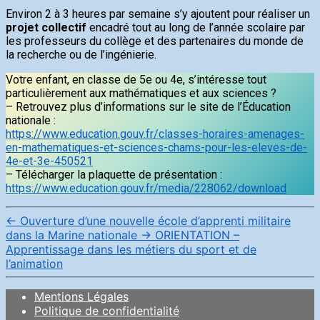
Environ 2 à 3 heures par semaine s’y ajoutent pour réaliser un
projet collectif
encadré tout au long de l’année scolaire par
les professeurs du collège et des partenaires du monde de
la recherche ou de l’ingénierie.
Votre enfant, en classe de 5e ou 4e, s’intéresse tout
particulièrement aux mathématiques et aux sciences ?
– Retrouvez plus d’informations sur le site de l’Éducation
nationale :
https://www.education.gouv.fr/classes-horaires-amenages-
en-mathematiques-et-sciences-chams-pour-les-eleves-de-
4e-et-3e-450521
– Télécharger la plaquette de présentation :
https://www.education.gouv.fr/media/228062/download
←
Ouverture d’une nouvelle école d’apprenti militaire
dans la Marine nationale
→
ORIENTATION –
Apprentissage dans les métiers du sport et de
l’animation
Mentions Légales
Politique de confidentialité