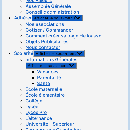
Nos valeurs
Assemblée Générale
Conseil d’administration
Adhérer
Afficher le sous-menu
Nos associations
Cotiser / Commander
Comment créer sa page Helloasso
Objets Publicitaires
Nous contacter
Scolarité
Afficher le sous-menu
Informations Générales
Afficher le sous-menu
Vacances
Parentalité
Santé
Ecole maternelle
École élémentaire
Collège
Lycée
Lycée Pro
L’alternance
Université – Supérieur
Parcoursup – Orientation