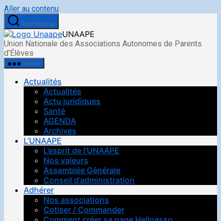
Aller au contenu
Recherche
UNAAPE
Union Nationale des Associations Autonomes de Parents
d'Élèves
Menu
Actualités
Actualités
Actu juridiques
Santé
AGENDA
Archives
L’UNAAPE
L’esprit de l’UNAAPE
Nos valeurs
Assemblée Générale
Conseil d’administration
Adhérer
Nos associations
Cotiser / Commander
Comment créer sa page Helloasso