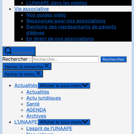
L’UNAAPE dans les médias
Vie associative
Nos guides vidéo
Ressources pour nos associations
Élections des représentants de parents
d’élèves
En direct de nos associations
Recherche
Rechercher :
Fermer la recherche
Fermer le menu
Actualités
Afficher le sous-menu
Actualités
Actu juridiques
Santé
AGENDA
Archives
L’UNAAPE
Afficher le sous-menu
L’esprit de l’UNAAPE