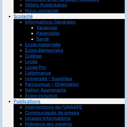
Objets Publicitaires
Nous contacter
Scolarité
Informations Générales
Vacances
Parentalité
Santé
Ecole maternelle
École élémentaire
Collège
Lycée
Lycée Pro
L’alternance
Université – Supérieur
Parcoursup – Orientation
Nation Apprenante
École inclusive
Publications
Interventions de l’UNAAPE
Communiqués de presse
Unaape Informations
Présence des parents