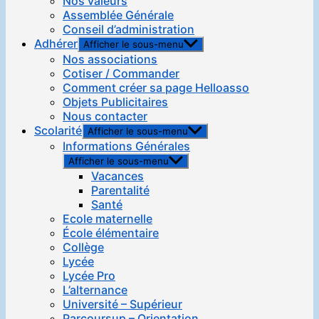
Nos valeurs
Assemblée Générale
Conseil d’administration
Adhérer
Afficher le sous-menu
Nos associations
Cotiser / Commander
Comment créer sa page Helloasso
Objets Publicitaires
Nous contacter
Scolarité
Afficher le sous-menu
Informations Générales
Afficher le sous-menu
Vacances
Parentalité
Santé
Ecole maternelle
École élémentaire
Collège
Lycée
Lycée Pro
L’alternance
Université – Supérieur
Parcoursup – Orientation