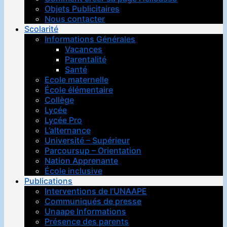
Objets Publicitaires
Nous contacter
Scolarité
Informations Générales
Vacances
Parentalité
Santé
Ecole maternelle
École élémentaire
Collège
Lycée
Lycée Pro
L’alternance
Université – Supérieur
Parcoursup – Orientation
Nation Apprenante
École inclusive
Publications
Interventions de l’UNAAPE
Communiqués de presse
Unaape Informations
Présence des parents