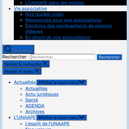
L’UNAAPE dans les médias
Vie associative
Nos guides vidéo
Ressources pour nos associations
Élections des représentants de parents
d’élèves
En direct de nos associations
Recherche
Rechercher :
Fermer la recherche
Fermer le menu
Actualités
Afficher le sous-menu
Actualités
Actu juridiques
Santé
AGENDA
Archives
L’UNAAPE
Afficher le sous-menu
L’esprit de l’UNAAPE