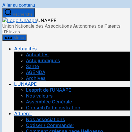
Aller au contenu
Recherche
UNAAPE
Union Nationale des Associations Autonomes de Parents
d'Élèves
Menu
Actualités
Actualités
Actu juridiques
Santé
AGENDA
Archives
L’UNAAPE
L’esprit de l’UNAAPE
Nos valeurs
Assemblée Générale
Conseil d’administration
Adhérer
Nos associations
Cotiser / Commander
Comment créer sa page Helloasso