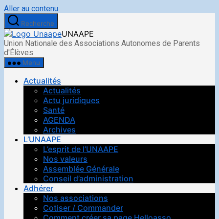
Aller au contenu
Recherche
UNAAPE
Union Nationale des Associations Autonomes de Parents
d'Élèves
Menu
Actualités
Actualités
Actu juridiques
Santé
AGENDA
Archives
L’UNAAPE
L’esprit de l’UNAAPE
Nos valeurs
Assemblée Générale
Conseil d’administration
Adhérer
Nos associations
Cotiser / Commander
Comment créer sa page Helloasso