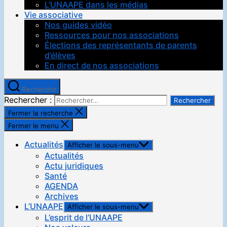
L’UNAAPE dans les médias
Vie associative
Nos guides vidéo
Ressources pour nos associations
Élections des représentants de parents
d’élèves
En direct de nos associations
Recherche
Rechercher :
Fermer la recherche
Fermer le menu
Actualités
Afficher le sous-menu
Actualités
Actu juridiques
Santé
AGENDA
Archives
L’UNAAPE
Afficher le sous-menu
L’esprit de l’UNAAPE