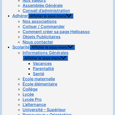
Nos valeurs
Assemblée Générale
Conseil d’administration
Adhérer
Afficher le sous-menu
Nos associations
Cotiser / Commander
Comment créer sa page Helloasso
Objets Publicitaires
Nous contacter
Scolarité
Afficher le sous-menu
Informations Générales
Afficher le sous-menu
Vacances
Parentalité
Santé
Ecole maternelle
École élémentaire
Collège
Lycée
Lycée Pro
L’alternance
Université – Supérieur
Parcoursup – Orientation