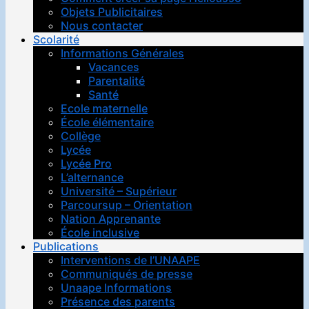
Objets Publicitaires
Nous contacter
Scolarité
Informations Générales
Vacances
Parentalité
Santé
Ecole maternelle
École élémentaire
Collège
Lycée
Lycée Pro
L’alternance
Université – Supérieur
Parcoursup – Orientation
Nation Apprenante
École inclusive
Publications
Interventions de l’UNAAPE
Communiqués de presse
Unaape Informations
Présence des parents