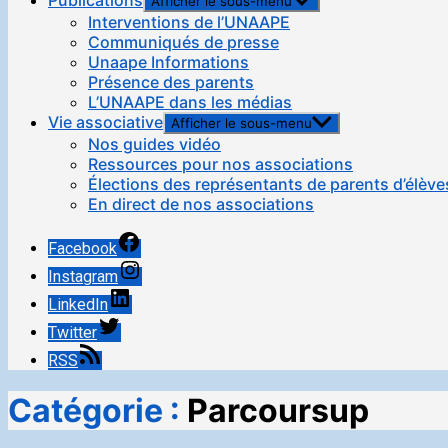
Publications
Afficher le sous-menu
Interventions de l’UNAAPE
Communiqués de presse
Unaape Informations
Présence des parents
L’UNAAPE dans les médias
Vie associative
Afficher le sous-menu
Nos guides vidéo
Ressources pour nos associations
Élections des représentants de parents d’élève
En direct de nos associations
Facebook
Instagram
LinkedIn
Twitter
RSS
Catégorie :
Parcoursup