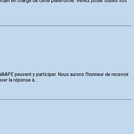
 projet en charge de cette plateforme. Venez poser toutes vos
AAPE peuvent y participer. Nous aurons l’honneur de recevoir
uver la réponse à…