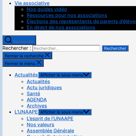
Vie associative
Nos guides vidéo
Ressources pour nos associations
Élections des représentants de parents d’élève
En direct de nos associations
Recherche
Rechercher :
Fermer la recherche
Fermer le menu
Actualités
Afficher le sous-menu
Actualités
Actu juridiques
Santé
AGENDA
Archives
L’UNAAPE
Afficher le sous-menu
L’esprit de l’UNAAPE
Nos valeurs
Assemblée Générale