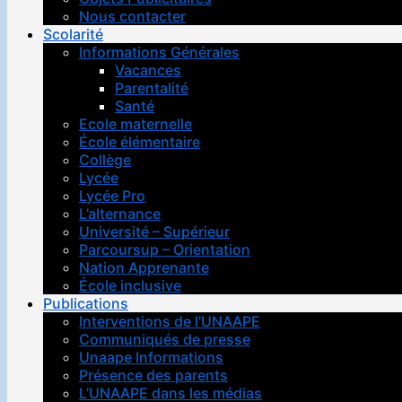
Nous contacter
Scolarité
Informations Générales
Vacances
Parentalité
Santé
Ecole maternelle
École élémentaire
Collège
Lycée
Lycée Pro
L’alternance
Université – Supérieur
Parcoursup – Orientation
Nation Apprenante
École inclusive
Publications
Interventions de l’UNAAPE
Communiqués de presse
Unaape Informations
Présence des parents
L’UNAAPE dans les médias