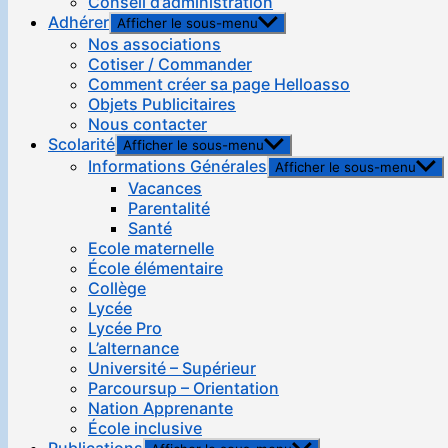
Conseil d’administration
Adhérer
Afficher le sous-menu
Nos associations
Cotiser / Commander
Comment créer sa page Helloasso
Objets Publicitaires
Nous contacter
Scolarité
Afficher le sous-menu
Informations Générales
Afficher le sous-menu
Vacances
Parentalité
Santé
Ecole maternelle
École élémentaire
Collège
Lycée
Lycée Pro
L’alternance
Université – Supérieur
Parcoursup – Orientation
Nation Apprenante
École inclusive