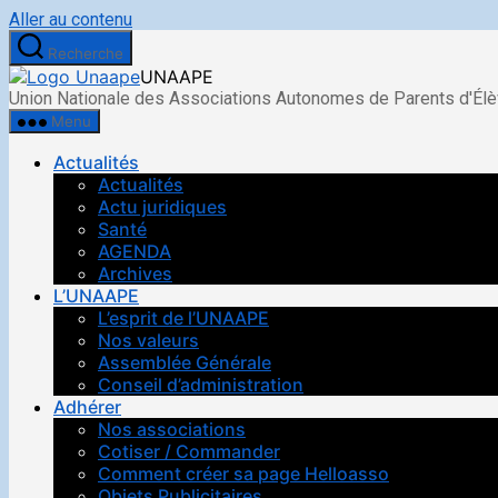
Aller au contenu
Recherche
UNAAPE
Union Nationale des Associations Autonomes de Parents d'Él
Menu
Actualités
Actualités
Actu juridiques
Santé
AGENDA
Archives
L’UNAAPE
L’esprit de l’UNAAPE
Nos valeurs
Assemblée Générale
Conseil d’administration
Adhérer
Nos associations
Cotiser / Commander
Comment créer sa page Helloasso
Objets Publicitaires