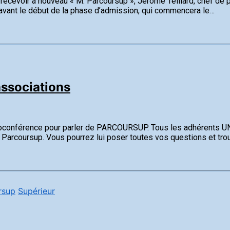
e recevoir à nouveau « M. Parcoursup », Jérôme Teillard, chef de
 avant le début de la phase d’admission, qui commencera le…
ssociations
sioconférence pour parler de PARCOURSUP. Tous les adhérents UN
e Parcoursup. Vous pourrez lui poser toutes vos questions et tro
rsup
Supérieur