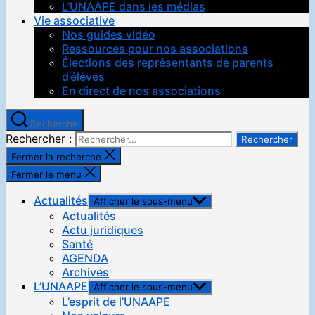
L’UNAAPE dans les médias
Vie associative
Nos guides vidéo
Ressources pour nos associations
Élections des représentants de parents
d’élèves
En direct de nos associations
Recherche
Rechercher :
Fermer la recherche
Fermer le menu
Actualités
Afficher le sous-menu
Actualités
Actu juridiques
Santé
AGENDA
Archives
L’UNAAPE
Afficher le sous-menu
L’esprit de l’UNAAPE