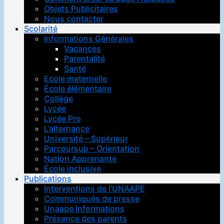
Objets Publicitaires
Nous contacter
Scolarité
Informations Générales
Vacances
Parentalité
Santé
Ecole maternelle
École élémentaire
Collège
Lycée
Lycée Pro
L’alternance
Université – Supérieur
Parcoursup – Orientation
Nation Apprenante
École inclusive
Publications
Interventions de l’UNAAPE
Communiqués de presse
Unaape Informations
Présence des parents