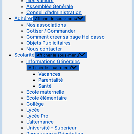
Nos valeurs
Assemblée Générale
Conseil d’administration
Adhérer
Afficher le sous-menu
Nos associations
Cotiser / Commander
Comment créer sa page Helloasso
Objets Publicitaires
Nous contacter
Scolarité
Afficher le sous-menu
Informations Générales
Afficher le sous-menu
Vacances
Parentalité
Santé
Ecole maternelle
École élémentaire
Collège
Lycée
Lycée Pro
L’alternance
Université – Supérieur
Parcoursup – Orientation