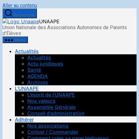
Aller au contenu
Recherche
UNAAPE
Union Nationale des Associations Autonomes de Parents
d'Élèves
Menu
Actualités
Actualités
Actu juridiques
Santé
AGENDA
Archives
L’UNAAPE
L’esprit de l’UNAAPE
Nos valeurs
Assemblée Générale
Conseil d’administration
Adhérer
Nos associations
Cotiser / Commander
Comment créer sa page Helloasso