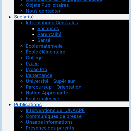
Objets Publicitaires
Nous contacter
Scolarité
Informations Générales
Vacances
Parentalité
Santé
Ecole maternelle
École élémentaire
Collège
Lycée
Lycée Pro
L’alternance
Université – Supérieur
Parcoursup – Orientation
Nation Apprenante
École inclusive
Publications
Interventions de l’UNAAPE
Communiqués de presse
Unaape Informations
Présence des parents