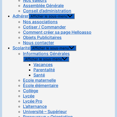
Nos valeurs
Assemblée Générale
Conseil d’administration
Adhérer
Afficher le sous-menu
Nos associations
Cotiser / Commander
Comment créer sa page Helloasso
Objets Publicitaires
Nous contacter
Scolarité
Afficher le sous-menu
Informations Générales
Afficher le sous-menu
Vacances
Parentalité
Santé
Ecole maternelle
École élémentaire
Collège
Lycée
Lycée Pro
L’alternance
Université – Supérieur
Parcoursup – Orientation