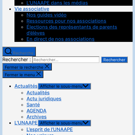
L’UNAAPE dans les médias
Vie associative
Nos guides vidéo
Ressources pour nos associations
Élections des représentants de parents
d’élèves
En direct de nos associations
Recherche
Rechercher :
Fermer la recherche
Fermer le menu
Actualités
Afficher le sous-menu
Actualités
Actu juridiques
Santé
AGENDA
Archives
L’UNAAPE
Afficher le sous-menu
L’esprit de l’UNAAPE