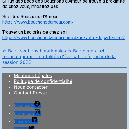
Si l’un des bacs des Bouchons d’Amour se trouve à proximité
de chez vous, n’hésitez pas !
Site des Bouchons d’Amour :
https://www.bouchonsdamour.com/
Trouver un bac près de chez soi :
https://www.bouchonsdamour.com/dans-votre-departement/
←
Bac : sections binationales
→
Bac général et
technologique : modalités d’évaluation à partir de la
session 2022
Mentions Légales
Politique de confidentialité
Nous contacter
Contact Presse
Facebook
Instagram
LinkedIn