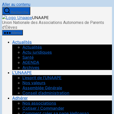
Aller au contenu
Recherche
UNAAPE
Union Nationale des Associations Autonomes de Parents
d'Élèves
Menu
Actualités
Actualités
Actu juridiques
Santé
AGENDA
Archives
L’UNAAPE
L’esprit de l’UNAAPE
Nos valeurs
Assemblée Générale
Conseil d’administration
Adhérer
Nos associations
Cotiser / Commander
Comment créer sa page Helloasso