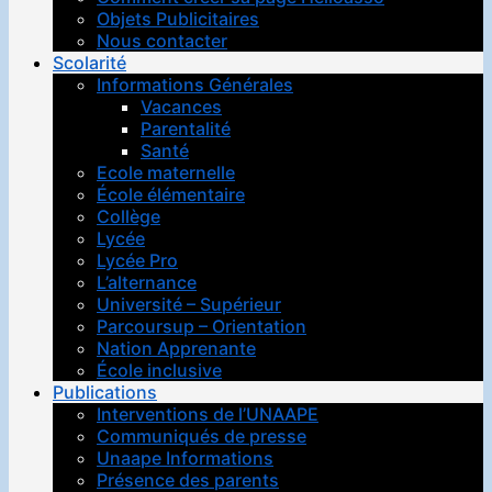
Objets Publicitaires
Nous contacter
Scolarité
Informations Générales
Vacances
Parentalité
Santé
Ecole maternelle
École élémentaire
Collège
Lycée
Lycée Pro
L’alternance
Université – Supérieur
Parcoursup – Orientation
Nation Apprenante
École inclusive
Publications
Interventions de l’UNAAPE
Communiqués de presse
Unaape Informations
Présence des parents