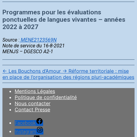
Programmes pour les évaluations
ponctuelles de langues vivantes – années
2022 à 2027
Source :
MENE2123569N
Note de service du 16-8-2021
MENJS – DGESCO A2-1
←
Les Bouchons d’Amour
→
Réforme territoriale : mise
en place de l’organisation des régions pluri-académiques
Mentions Légales
Politique de confidentialité
Nous contacter
Contact Presse
Facebook
Instagram