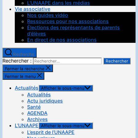
L’UNAAPE dans les médias
Vie associative
Nos guides vidéo
Ressources pour nos associations
Élections des représentants de parents
d’élèves
En direct de nos associations
Recherche
Rechercher :
Fermer la recherche
Fermer le menu
Actualités
Afficher le sous-menu
Actualités
Actu juridiques
Santé
AGENDA
Archives
L’UNAAPE
Afficher le sous-menu
L’esprit de l’UNAAPE