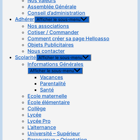
Nos valeurs
Assemblée Générale
Conseil d’administration
Adhérer
Afficher le sous-menu
Nos associations
Cotiser / Commander
Comment créer sa page Helloasso
Objets Publicitaires
Nous contacter
Scolarité
Afficher le sous-menu
Informations Générales
Afficher le sous-menu
Vacances
Parentalité
Santé
Ecole maternelle
École élémentaire
Collège
Lycée
Lycée Pro
L’alternance
Université – Supérieur
Parcoursup – Orientation