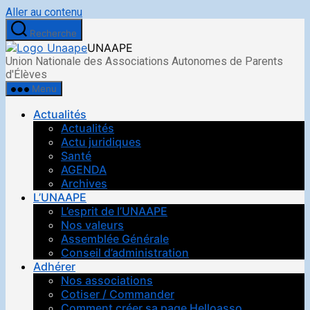
Aller au contenu
Recherche
UNAAPE
Union Nationale des Associations Autonomes de Parents
d'Élèves
Menu
Actualités
Actualités
Actu juridiques
Santé
AGENDA
Archives
L’UNAAPE
L’esprit de l’UNAAPE
Nos valeurs
Assemblée Générale
Conseil d’administration
Adhérer
Nos associations
Cotiser / Commander
Comment créer sa page Helloasso