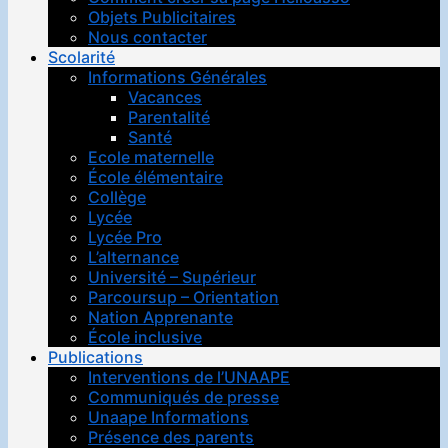
Objets Publicitaires
Nous contacter
Scolarité
Informations Générales
Vacances
Parentalité
Santé
Ecole maternelle
École élémentaire
Collège
Lycée
Lycée Pro
L’alternance
Université – Supérieur
Parcoursup – Orientation
Nation Apprenante
École inclusive
Publications
Interventions de l’UNAAPE
Communiqués de presse
Unaape Informations
Présence des parents