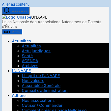
Aller au contenu
Recherche
UNAAPE
Union Nationale des Associations Autonomes de Parents
d'Élèves
Menu
Actualités
Actualités
Actu juridiques
Santé
AGENDA
Archives
L’UNAAPE
L’esprit de l’UNAAPE
Nos valeurs
Assemblée Générale
Conseil d’administration
Adhérer
Nos associations
Cotiser / Commander
Comment créer sa page Helloasso