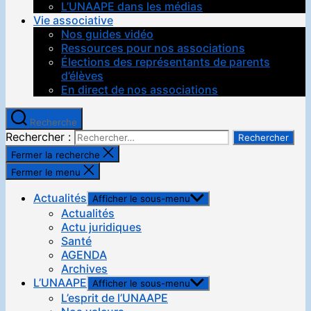
L’UNAAPE dans les médias
Vie associative
Nos guides vidéo
Ressources pour nos associations
Élections des représentants de parents
d’élèves
En direct de nos associations
Recherche
Rechercher :
Fermer la recherche
Fermer le menu
Actualités
Afficher le sous-menu
Actualités
Actu juridiques
Santé
AGENDA
Archives
L’UNAAPE
Afficher le sous-menu
L’esprit de l’UNAAPE