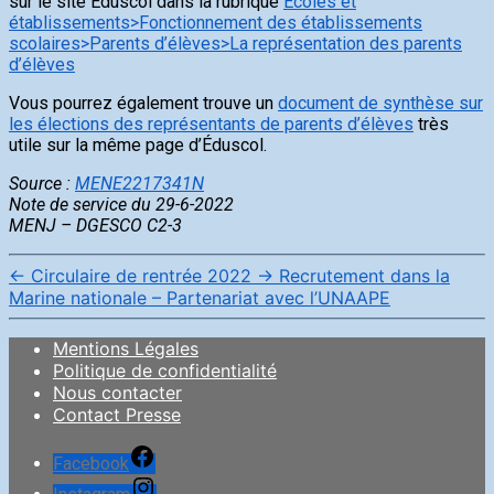
sur le site Éduscol dans la rubrique
Écoles et
établissements>Fonctionnement des établissements
scolaires>Parents d’élèves>La représentation des parents
d’élèves
Vous pourrez également trouve un
document de synthèse sur
les élections des représentants de parents d’élèves
très
utile sur la même page d’Éduscol.
Source :
MENE2217341N
Note de service du 29-6-2022
MENJ – DGESCO C2-3
←
Circulaire de rentrée 2022
→
Recrutement dans la
Marine nationale – Partenariat avec l’UNAAPE
Mentions Légales
Politique de confidentialité
Nous contacter
Contact Presse
Facebook