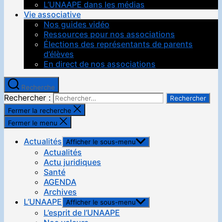
L’UNAAPE dans les médias
Vie associative
Nos guides vidéo
Ressources pour nos associations
Élections des représentants de parents
d’élèves
En direct de nos associations
Recherche
Rechercher :
Fermer la recherche
Fermer le menu
Actualités
Afficher le sous-menu
Actualités
Actu juridiques
Santé
AGENDA
Archives
L’UNAAPE
Afficher le sous-menu
L’esprit de l’UNAAPE