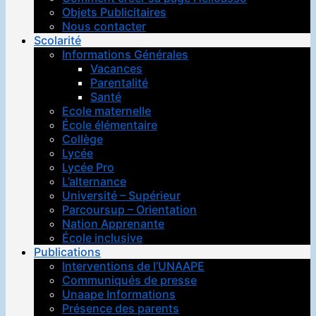
Objets Publicitaires
Nous contacter
Scolarité
Informations Générales
Vacances
Parentalité
Santé
Ecole maternelle
École élémentaire
Collège
Lycée
Lycée Pro
L’alternance
Université – Supérieur
Parcoursup – Orientation
Nation Apprenante
École inclusive
Publications
Interventions de l’UNAAPE
Communiqués de presse
Unaape Informations
Présence des parents