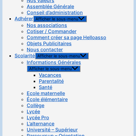
Nos valeurs
Assemblée Générale
Conseil d’administration
Adhérer
Afficher le sous-menu
Nos associations
Cotiser / Commander
Comment créer sa page Helloasso
Objets Publicitaires
Nous contacter
Scolarité
Afficher le sous-menu
Informations Générales
Afficher le sous-menu
Vacances
Parentalité
Santé
Ecole maternelle
École élémentaire
Collège
Lycée
Lycée Pro
L’alternance
Université – Supérieur
Parcoursup – Orientation