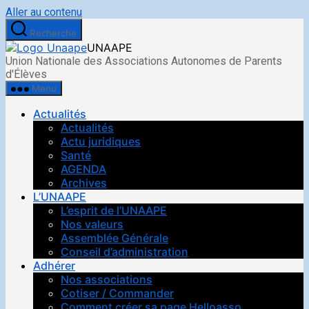
Aller au contenu
Recherche
UNAAPE
Union Nationale des Associations Autonomes de Parents
d'Élèves
Menu
Actualités
Actualités
Actu juridiques
Santé
AGENDA
Archives
L’UNAAPE
L’esprit de l’UNAAPE
Nos valeurs
Assemblée Générale
Conseil d’administration
Adhérer
Nos associations
Cotiser / Commander
Comment créer sa page Helloasso