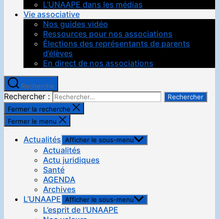
L’UNAAPE dans les médias
Vie associative
Nos guides vidéo
Ressources pour nos associations
Élections des représentants de parents
d’élèves
En direct de nos associations
Recherche
Rechercher :
Fermer la recherche
Fermer le menu
Actualités
Afficher le sous-menu
Actualités
Actu juridiques
Santé
AGENDA
Archives
L’UNAAPE
Afficher le sous-menu
L’esprit de l’UNAAPE