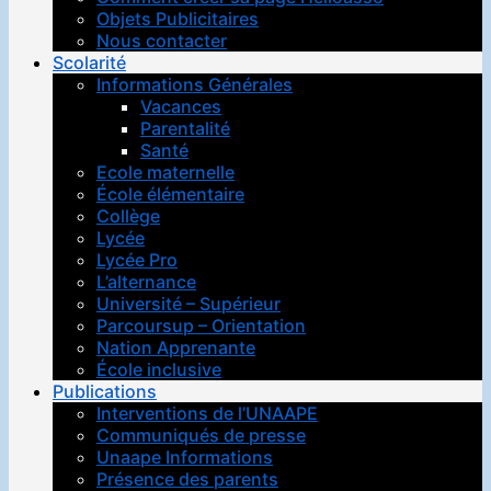
Objets Publicitaires
Nous contacter
Scolarité
Informations Générales
Vacances
Parentalité
Santé
Ecole maternelle
École élémentaire
Collège
Lycée
Lycée Pro
L’alternance
Université – Supérieur
Parcoursup – Orientation
Nation Apprenante
École inclusive
Publications
Interventions de l’UNAAPE
Communiqués de presse
Unaape Informations
Présence des parents