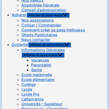
Nos valeurs
Assemblée Générale
Conseil d’administration
Adhérer
Afficher le sous-menu
Nos associations
Cotiser / Commander
Comment créer sa page Helloasso
Objets Publicitaires
Nous contacter
Scolarité
Afficher le sous-menu
Informations Générales
Afficher le sous-menu
Vacances
Parentalité
Santé
Ecole maternelle
École élémentaire
Collège
Lycée
Lycée Pro
L’alternance
Université – Supérieur
Parcoursup – Orientation