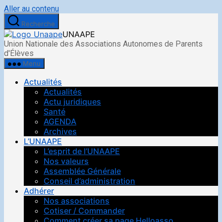
Aller au contenu
Recherche
UNAAPE
Union Nationale des Associations Autonomes de Parents
d'Élèves
Menu
Actualités
Actualités
Actu juridiques
Santé
AGENDA
Archives
L’UNAAPE
L’esprit de l’UNAAPE
Nos valeurs
Assemblée Générale
Conseil d’administration
Adhérer
Nos associations
Cotiser / Commander
Comment créer sa page Helloasso